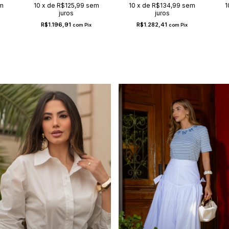
m
10
x
de
R$125,99
sem
10
x
de
R$134,99
sem
1
juros
juros
R$1.196,91
R$1.282,41
com
Pix
com
Pix