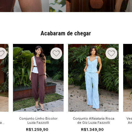
Acabaram de chegar
36
38
40
42
36
38
40
42
3
2
44
44
e
Conjunto Linho Bicolor
Conjunto Alfaiataria Risca
Ves
ia
Luzia Fazzolli
de Giz Luzia Fazzolli
An
R$1.259,90
R$1.349,90