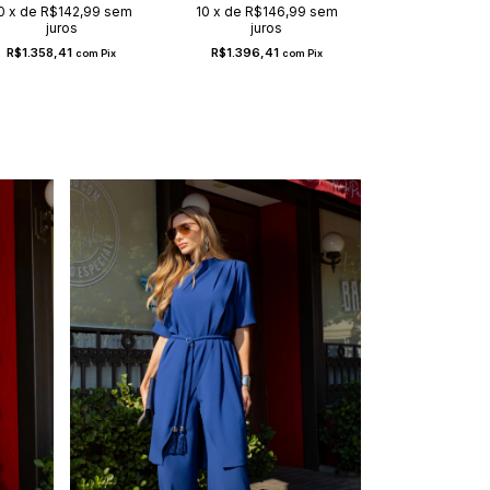
0
x
de
R$142,99
sem
10
x
de
R$146,99
sem
10
x
de
R$111
42
juros
juros
juros
R$1.358,41
R$1.396,41
R$1.063,91
com
Pix
com
Pix