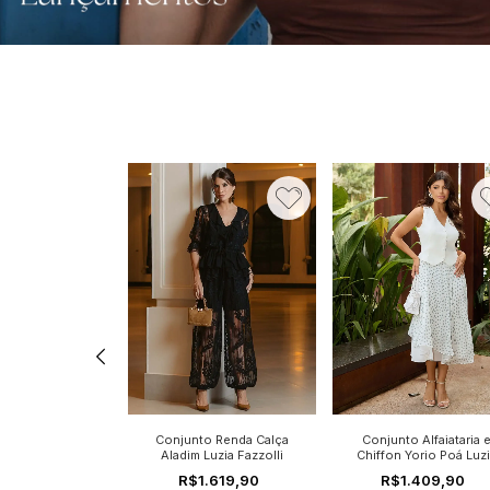
36
38
40
42
36
38
40
4
44
44
hiffon Estampado
Conjunto Renda Calça
Conjunto Alfaiataria 
Luzia Fazzolli
Aladim Luzia Fazzolli
Chiffon Yorio Poá Luz
38
40
Fazzolli
.049,90
R$1.619,90
R$1.409,90