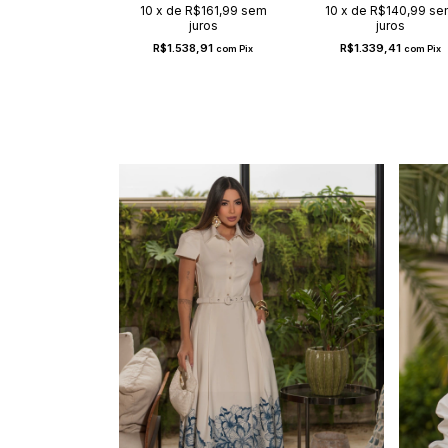
R$104,99
sem
10
x
de
R$161,99
sem
10
x
de
R$140,99
se
2
44
juros
juros
juros
7,41
R$1.538,91
R$1.339,41
com
Pix
com
Pix
com
Pix